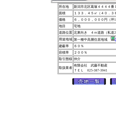
所在地
新潟市北区葛塚４４４４番
面積
１３３．４５㎡（４０．３
価格
６，０００，０００円（坪148
地目
宅地
道路位置
北東向き ４ｍ道路（私道2
用途地域
第一種中高層住居地域
建蔽率
６０％
容積率
２００％
取引態様
仲介
有限会社 武藤不動産
取扱業者
ＴＥＬ 025-387-3941